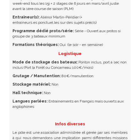
week-end tous les 15j + 2 stages de 6 jours en mars/avril juste
avant la 1ère course de saison (PLM)
Entraineur(s):
Aliénor Martin-Péridier (+
entraineurs.es ponctuel.les sur des sujets précis)
Programme dédié proto/série:
Série - Ouvert aux protos si
groupe de 3 bateaux minimum
Formations théoriques:
Oui
(le soir - en semaine)
Logistique
Mode de stockage des bateaux:
Ponton inclus, port à sec non
inclus (Port la Forêt ou Concarneau 100€/mois)
Grutage / Manutention:
80€/manutention
Stockage matériel:
Non
Hall technique:
Non
Langues parlées:
Entrainements en Français mais ouverts aux
anglophones
Infos diverses
Le pôle est une association administrée et gérée par ses membres
à qui nous demandons une implication parmi différentes missions