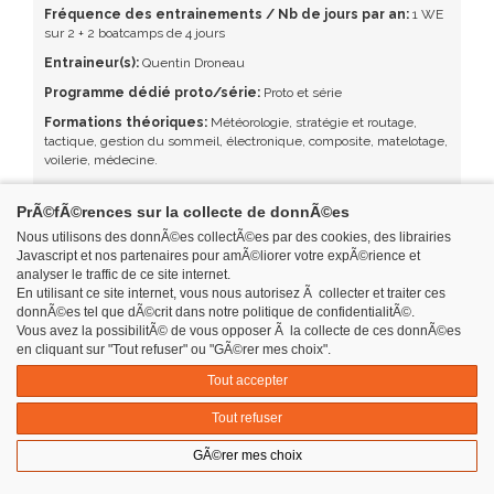
Fréquence des entrainements / Nb de jours par an:
1 WE
sur 2 + 2 boatcamps de 4 jours
Entraineur(s):
Quentin Droneau
Programme dédié proto/série:
Proto et série
Formations théoriques:
Météorologie, stratégie et routage,
tactique, gestion du sommeil, électronique, composite, matelotage,
voilerie, médecine.
Logistique
PrÃ©fÃ©rences sur la collecte de donnÃ©es
Mode de stockage des bateaux
: Stockage sur terre-plein
Nous utilisons des donnÃ©es collectÃ©es par des cookies, des librairies
(remorque ou ber roulant)
Javascript et nos partenaires pour amÃ©liorer votre expÃ©rience et
Grutage / Manutention:
potence en libre service 7j/7 - 24h/24
analyser le traffic de ce site internet.
En utilisant ce site internet, vous nous autorisez Ã collecter et traiter ces
Stockage matériel:
Container pour stockage temporaire
donnÃ©es tel que dÃ©crit dans notre politique de confidentialitÃ©.
Hall technique
: Oui
Vous avez la possibilitÃ© de vous opposer Ã la collecte de ces donnÃ©es
en cliquant sur "Tout refuser" ou "GÃ©rer mes choix".
Langues parlées:
Français / Anglais
Tout accepter
Adresse & Contact
Tout refuser
Adresse
: La Turballe Course au Large - Port de Plaisance - 44420
La Turballe
GÃ©rer mes choix
Contact :
Juliette Bataille (Présidente) : +33 6 32 37 23
95 /
courseaularge.laturballe@gmail.com