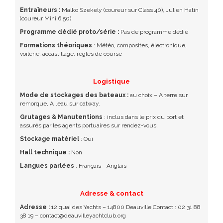
Entraîneurs :
Malko Szekely (coureur sur Class 40), Julien Hatin
(coureur Mini 6.50)
Programme dédié proto/série :
Pas de programme dédié
Formations théoriques
: Météo, composites, électronique,
voilerie, accastillage, règles de course
Logistique
Mode de stockages des bateaux :
au choix – A terre sur
remorque, A l’eau sur catway.
Grutages & Manutentions
: inclus dans le prix du port et
assurés par les agents portuaires sur rendez-vous.
Stockage matériel
: Oui
Hall technique :
Non
Langues parlées
: Français - Anglais
Adresse & contact
Adresse :
12 quai des Yachts – 14800 Deauville Contact : 02 31 88
38 19 – contact@deauvilleyachtclub.org