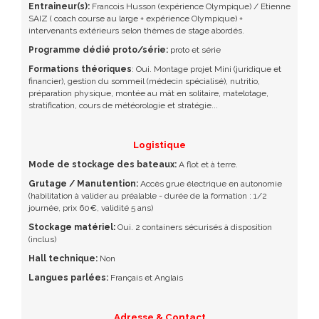
Entraineur(s):
Francois Husson (expérience Olympique) / Etienne
SAIZ ( coach course au large + expérience Olympique) +
intervenants extérieurs selon thèmes de stage abordés.
Programme dédié proto/série:
proto et série
Formations théoriques
: Oui. Montage projet Mini (juridique et
financier), gestion du sommeil (médecin spécialisé), nutritio,
préparation physique, montée au mât en solitaire, matelotage,
stratification, cours de météorologie et stratégie...
Logistique
Mode de stockage des bateaux:
A flot et à terre.
Grutage / Manutention:
Accès grue électrique en autonomie
(habilitation à valider au préalable - durée de la formation : 1/2
journée, prix 60€, validité 5 ans)
Stockage matériel:
Oui. 2 containers sécurisés à disposition
(inclus)
Hall technique:
Non
Langues parlées:
Français et Anglais
Adresse & Contact