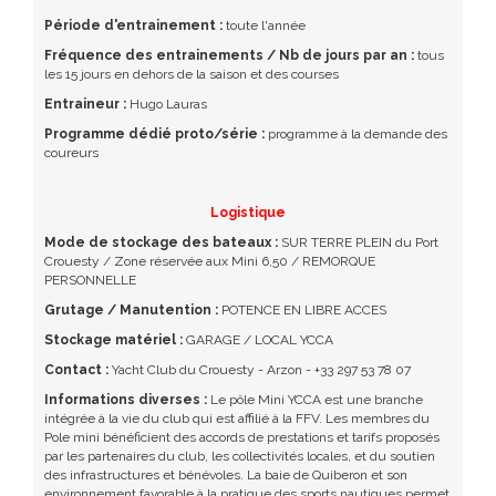
Période d'entrainement :
toute l'année
Fréquence des entrainements / Nb de jours par an :
tous
les 15 jours en dehors de la saison et des courses
Entraineur :
Hugo Lauras
Programme dédié proto/série :
programme à la demande des
coureurs
Logistique
Mode de stockage des bateaux :
SUR TERRE PLEIN du Port
Crouesty / Zone réservée aux Mini 6,50 / REMORQUE
PERSONNELLE
Grutage / Manutention :
POTENCE EN LIBRE ACCES
Stockage matériel :
GARAGE / LOCAL YCCA
Contact :
Yacht Club du Crouesty - Arzon - +33 297 53 78 07
Informations diverses :
Le pôle Mini YCCA est une branche
intégrée à la vie du club qui est affilié à la FFV. Les membres du
Pole mini bénéficient des accords de prestations et tarifs proposés
par les partenaires du club, les collectivités locales, et du soutien
des infrastructures et bénévoles. La baie de Quiberon et son
environnement favorable à la pratique des sports nautiques permet