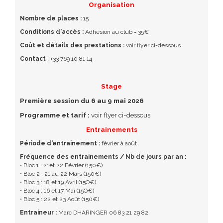
Organisation
Nombre de places :
15
Conditions d'accès :
Adhésion au club = 35€
Coût et détails des prestations :
voir flyer ci-dessous
Contact
: +33 769 10 81 14
Stage
Première session du 6 au 9 mai 2026
Programme et tarif :
voir flyer ci-dessous
Entrainements
Période d'entrainement :
février à août
Fréquence des entrainements / Nb de jours par an :
• Bloc 1 : 21et 22 Février (150€)
• Bloc 2 : 21 au 22 Mars (150€)
• Bloc 3 : 18 et 19 Avril (15O€)
• Bloc 4 : 16 et 17 Mai (15O€)
• Bloc 5 : 22 et 23 Août (150€)
Entraineur :
Marc DHARINGER 06 83 21 29 82