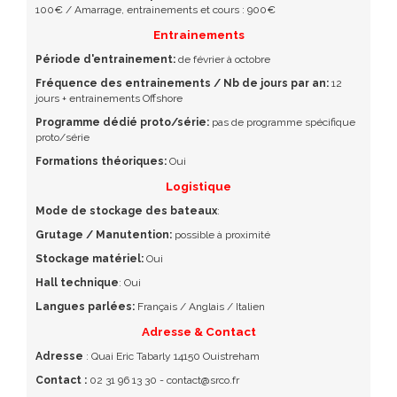
100€ / Amarrage, entrainements et cours : 900€
Entrainements
Période d'entrainement:
de février à octobre
Fréquence des entrainements / Nb de jours par an:
12
jours + entrainements Offshore
Programme dédié proto/série:
pas de programme spécifique
proto/série
Formations théoriques:
Oui
Logistique
Mode de stockage des bateaux
:
Grutage / Manutention:
possible à proximité
Stockage matériel:
Oui
Hall technique
: Oui
Langues parlées:
Français / Anglais / Italien
Adresse & Contact
Adresse
: Quai Eric Tabarly 14150 Ouistreham
Contact :
02 31 96 13 30 -
contact@srco.fr