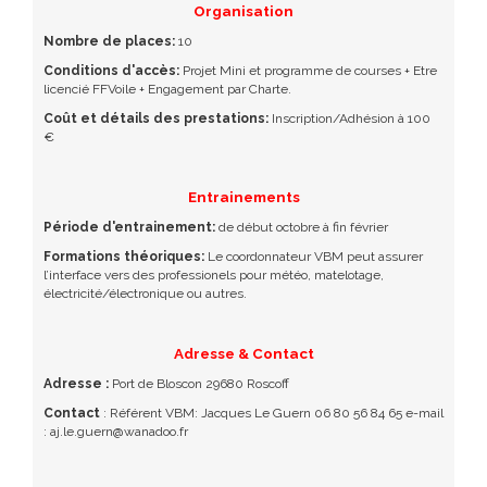
Organisation
Nombre de places:
10
Conditions d'accès:
Projet Mini et programme de courses + Etre
licencié FFVoile + Engagement par Charte.
Coût et détails des prestations:
Inscription/Adhésion à 100
€
Entrainements
Période d'entrainement:
de début octobre à fin février
Formations théoriques:
Le coordonnateur VBM peut assurer
l’interface vers des professionels pour météo, matelotage,
électricité/électronique ou autres.
Adresse & Contact
Adresse :
Port de Bloscon 29680 Roscoff
Contact
: Référent VBM: Jacques Le Guern 06 80 56 84 65 e-mail
: aj.le.guern@wanadoo.fr