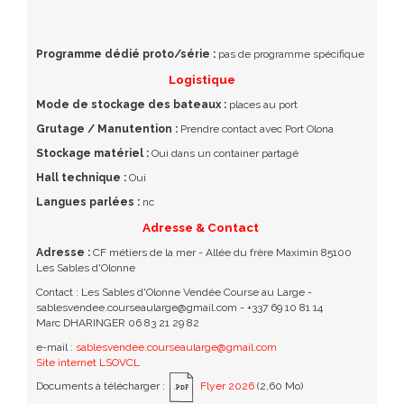
Programme dédié proto/série :
pas de programme spécifique
Logistique
Mode de stockage des bateaux :
places au port
Grutage / Manutention :
Prendre contact avec Port Olona
Stockage matériel :
Oui dans un container partagé
Hall technique :
Oui
Langues parlées :
nc
Adresse & Contact
Adresse :
CF métiers de la mer - Allée du frère Maximin 85100
Les Sables d'Olonne
Contact : Les Sables d'Olonne Vendée Course au Large -
sablesvendee.courseaularge@gmail.com - +337 69 10 81 14
Marc DHARINGER 06 83 21 29 82
e-mail :
sablesvendee.courseaularge@gmail.com
Site internet LSOVCL
Documents à télécharger :
Flyer 2026
(2,60 Mo)