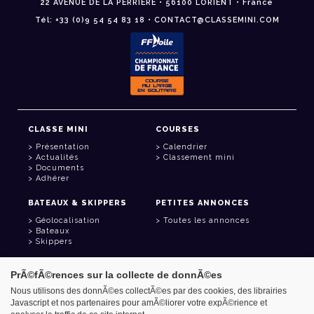
22 AVENUE DE LA PERRIÈRE • 56100 LORIENT • France
Tél: +33 (0)9 54 54 83 18 • CONTACT@CLASSEMINI.COM
CLASSE MINI
COURSES
Présentation
Calendrier
Actualités
Classement mini
Documents
Adhérer
BATEAUX & SKIPPERS
PETITES ANNONCES
Géolocalisation
Toutes les annonces
Bateaux
Skippers
LIENS UTILES
PrÃ©fÃ©rences sur la collecte de donnÃ©es
Espace adhérent
Nous utilisons des donnÃ©es collectÃ©es par des cookies, des librairies
Contact
Javascript et nos partenaires pour amÃ©liorer votre expÃ©rience et
Carnet d'adresses