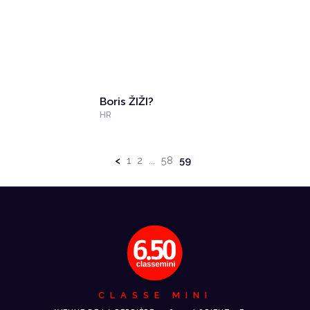
Boris ŽIŽI?
HR
<
1
2
58
59
...
CLASSE MINI