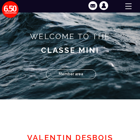
WELCOME TO THE
CLASSE MINI
Member area
VALENTIN DESBOIS