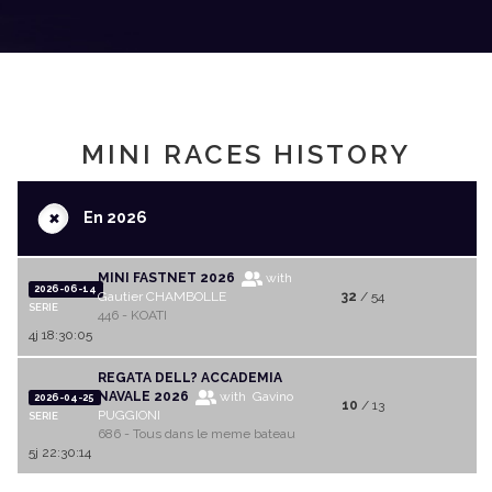
MINI RACES HISTORY
+
En 2026
MINI FASTNET 2026
with
2026-06-14
Gautier CHAMBOLLE
32
/ 54
SERIE
446 - KOATI
4j 18:30:05
REGATA DELL? ACCADEMIA
NAVALE 2026
with Gavino
2026-04-25
10
/ 13
PUGGIONI
SERIE
686 - Tous dans le meme bateau
5j 22:30:14