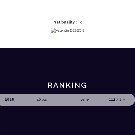
Nationality :
FR
RANKING
2026
46 pts.
serie
112
/ 235