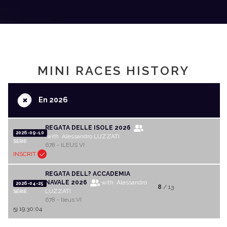
MINI RACES HISTORY
+
En 2026
REGATA DELLE ISOLE 2026
2026-09-10
with Alessandro LUZZATI
SERIE
678 - ILEUS VI
INSCRIT
REGATA DELL? ACCADEMIA
NAVALE 2026
with Alessandro
2026-04-25
8
/ 13
LUZZATI
SERIE
678 - Ileus VI
5j 19:30:04