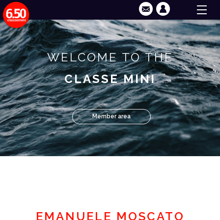
WELCOME TO THE
CLASSE MINI
Member area
EMANUELE MOSCATO