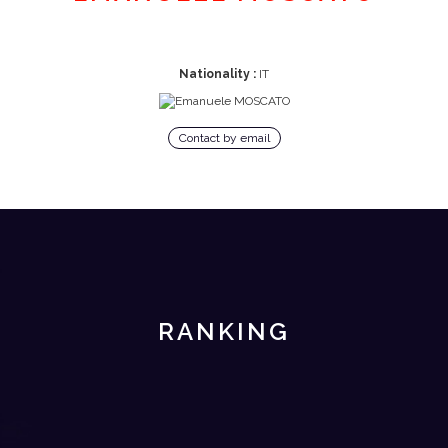
Nationality :
IT
Contact by email
RANKING