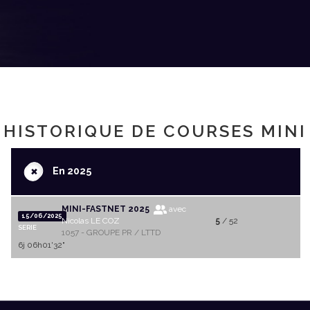
HISTORIQUE DE COURSES MINI
+
En 2025
MINI-FASTNET 2025
avec
15/06/2025
Nicolas LE COZ
5
/ 52
SERIE
1057 - GROUPE PR / LTTD
6j 06h01'32"