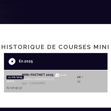
HISTORIQUE DE COURSES MINI
+
En 2025
MINI-FASTNET 2025
avec
10
/
15/06/2025
Geoffroy DARDONVILLE
24
PROTO
930 - CASSIOPEE
6j 05h39'33"