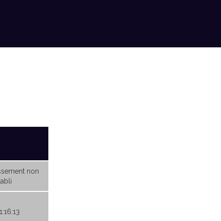
ssement non
abli
1:16:13