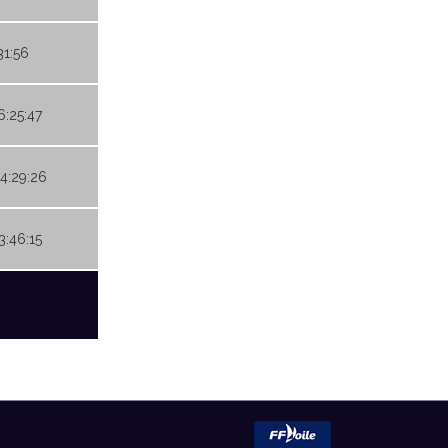
31:56
6:25:47
04:29:26
3:46:15