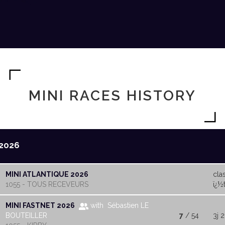
MINI RACES HISTORY
2026
MINI ATLANTIQUE 2026
cla
1055 - TOUS RECEVEURS
ï¿½t
MINI FASTNET 2026
with Sébastien LE
BOUTEILLER
7
/ 54
3j 2