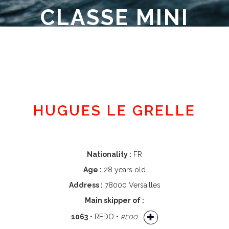
CLASSE MINI
Member area
HUGUES LE GRELLE
Nationality :
FR
Age :
28 years old
Address :
78000 Versailles
Main skipper of :
1063
• REDO •
REDO