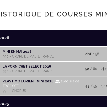
ISTORIQUE DE COURSES MI
2026
MINI EN MAI 2026
dnf
/ 58
990 - ORDRE DE MALTE FRANCE
LA PORNICHET SELECT 2026
52
/ 60
2j 1
990 - ORDRE DE MALTE FRANCE
PLASTIMO LORIENT MINI 2026
avec Pia de
TROGOFF
49
/ 55
1j 1
990 - CHORUS
2025