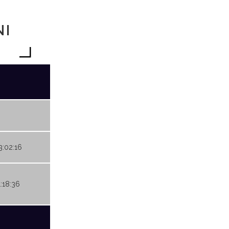
NI
3:02:16
1:18:36