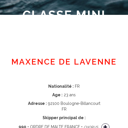
CLASSE MINI
Espace adhérent
MAXENCE DE LAVENNE
Nationalité :
FR
Age :
23 ans
Adresse :
92100 Boulogne-Billancourt
FR
Skipper principal de :
990
• ORDRE DE MALTE FRANCE •
CHORUS