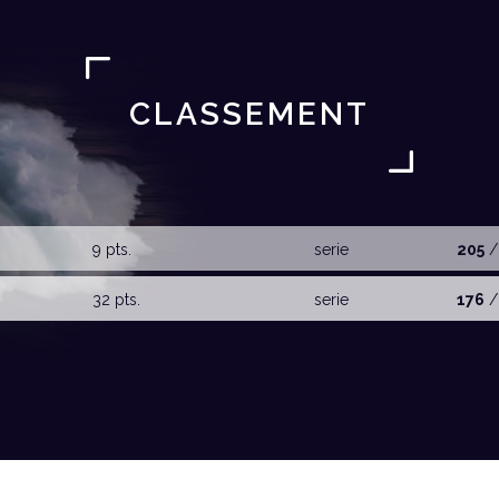
CLASSEMENT
9 pts.
serie
205
/
32 pts.
serie
176
/