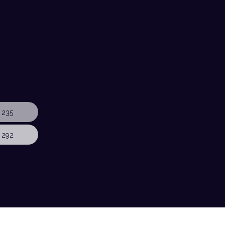
 235
 292