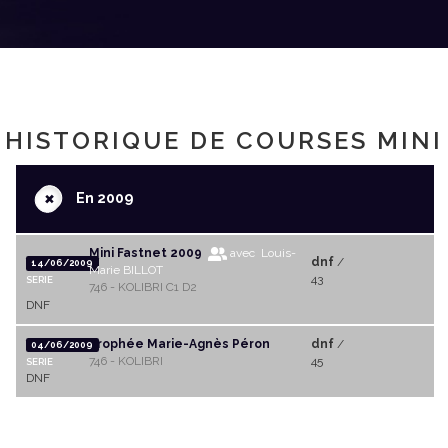
HISTORIQUE DE COURSES MINI
+
En 2009
Mini Fastnet 2009
avec Louis-
dnf
/
14/06/2009
Marie BILLOT
43
SERIE
746 - KOLIBRI C1 D2
DNF
Trophée Marie-Agnès Péron
dnf
/
04/06/2009
746 - KOLIBRI
45
SERIE
DNF