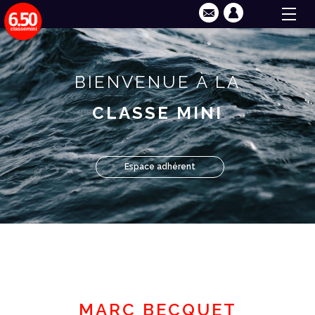
BIENVENUE À LA
CLASSE MINI
Espace adhérent
MARC BECQUET