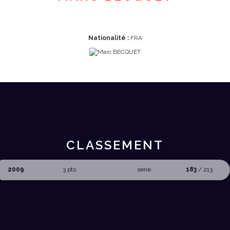
Nationalité :
FRA
CLASSEMENT
2009
3 pts.
serie
183
/ 213