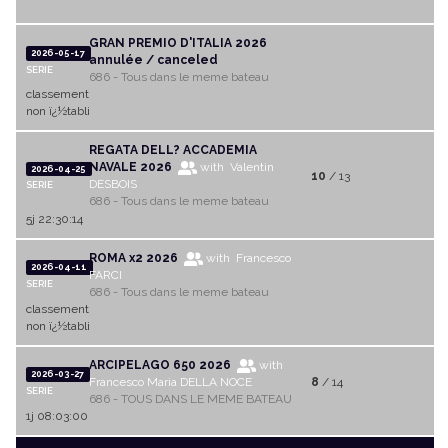
GRAN PREMIO D'ITALIA 2026
2026-05-17
annulée / canceled
SERIE
686 - Tous dans le meme bateau
classement
non ï¿½tabli
REGATA DELL? ACCADEMIA
NAVALE 2026
with Valentin
2026-04-25
10
/ 13
DESBOIS
SERIE
686 - Tous dans le meme bateau
5j 22:30:14
ROMA x2 2026
with Francesco
2026-04-11
FARCI
SERIE
686 - Tous dans le meme bateau
classement
non ï¿½tabli
ARCIPELAGO 650 2026
with
2026-03-27
Francesco Maria DELLA NOCE
8
/ 14
SERIE
686 - TOUS DANS LE MEME BATEAU
1j 08:03:00