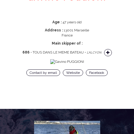
Age :
47 years old
Address :
13001 Marseille
France
Main skipper of :
686
• TOUS DANS LE MEME BATEAU •
L'ALCYON
Contact by email
Website
Facebook