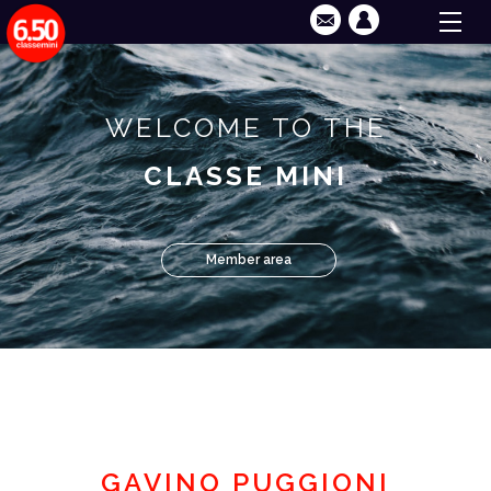
WELCOME TO THE
CLASSE MINI
Member area
GAVINO PUGGIONI