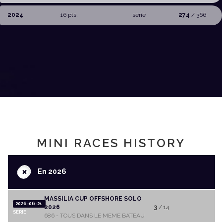
2024
16 pts.
serie
274
/ 366
MINI RACES HISTORY
+
En 2026
MASSILIA CUP OFFSHORE SOLO
2026-06-21
2026
3
/ 14
SERIE
686 - TOUS DANS LE MEME BATEAU