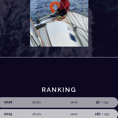
RANKING
2026
56 pts.
serie
97
/ 235
2025
28 pts.
serie
187
/ 292