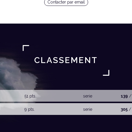
Contacter par email
CLASSEMENT
51 pts.
serie
139
/
9 pts.
serie
305
/