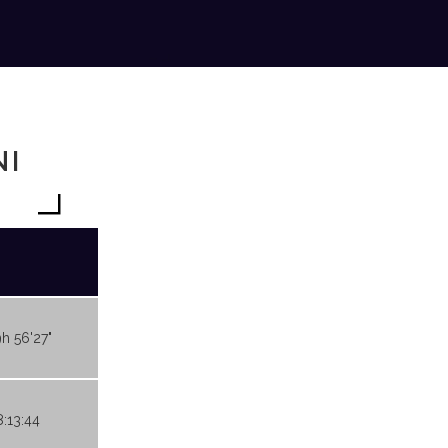
NI
9h 56'27"
8:13:44