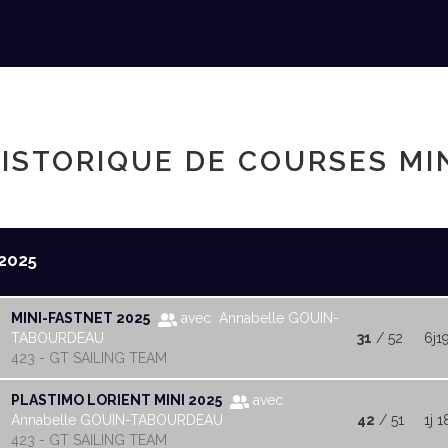
ISTORIQUE DE COURSES MI
2025
MINI-FASTNET 2025
avec Annabelle GOUIN-
TABOURDEAU
31
/ 52
6j1
423 - GT SAILING TEAM
PLASTIMO LORIENT MINI 2025
avec
Annabelle GOUIN-TABOURDEAU
42
/ 51
1j 1
423 - GT SAILING TEAM