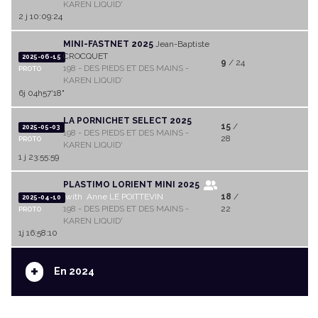
KAREN LIQUID'
2 j 10:09:24
MINI-FASTNET 2025
Jean-Baptiste
CROCQUET
2025-06-15
9
/ 24
198 - DES PIEDS ET DES MAINS -
PROTO
KAREN LIQUID'
6j 04h57'18"
LA PORNICHET SELECT 2025
15
/
2025-05-03
198 - DES PIEDS ET DES MAINS -
28
PROTO
KAREN LIQUID'
1 j 23:55:59
PLASTIMO LORIENT MINI 2025
with Anne LE POITTEVIN
18
/
2025-04-10
198 - DES PIEDS ET DES MAINS -
22
PROTO
KAREN LIQUID'
1j 16:58:10
+
En 2024