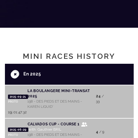
MINI RACES HISTORY
+
En 2025
LA BOULANGERE MINI-TRANSAT
2025
24
/
2025-09-21
198 - DES PIEDS ET DES MAINS -
33
PROTO
KAREN LIQUID'
19j.01:47:32
CALVADOS CUP - COURSE 1
with Gauthier BRIL
2025-06-29
4
/ 9
198 - DES PIEDS ET DES MAINS -
PROTO