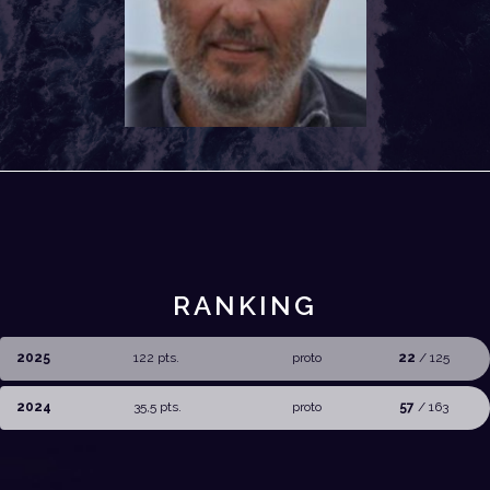
RANKING
2025
122 pts.
proto
22
/ 125
2024
35,5 pts.
proto
57
/ 163