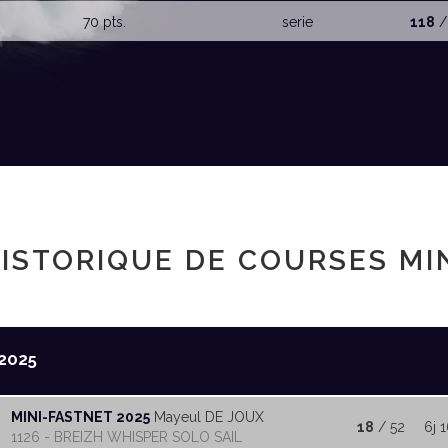
70 pts.
serie
118
/
ISTORIQUE DE COURSES MI
2025
MINI-FASTNET 2025
Mayeul DE JOUX
18
/ 52
6j 1
1126 - BREIZH WHISPER SOLO SAIL