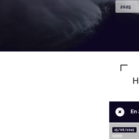
2025
H
+
En 
15/06/2025
SERIE