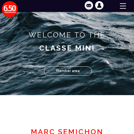
WELCOME TO THE
CLASSE MINI
Member area
MARC SEMICHON