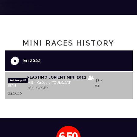
MINI RACES HISTORY
+
En 2022
PLASTIMO LORIENT MINI 2022
47
/
2022-04-08
with Grégory TOULGOAT
53
SERIE
767 - GOOFY
24:26:10