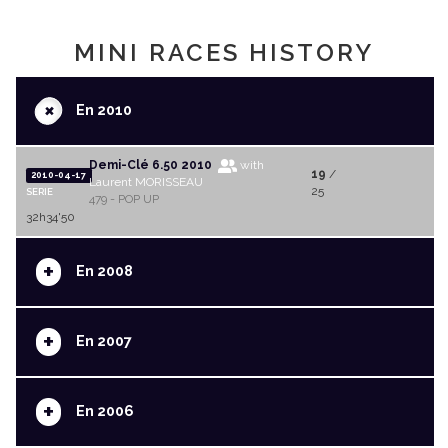
MINI RACES HISTORY
+
En 2010
Demi-Clé 6.50 2010
with
19
/
2010-04-17
Laurent MORISSEAU
25
SERIE
479 - POP UP
32h34'50
+
En 2008
+
En 2007
+
En 2006