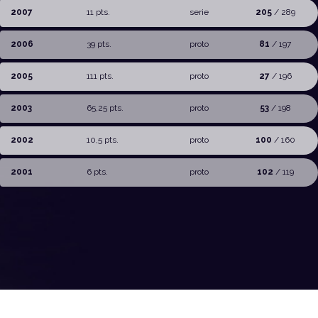
2007
11 pts.
serie
205
/ 289
2006
39 pts.
proto
81
/ 197
2005
111 pts.
proto
27
/ 196
2003
65,25 pts.
proto
53
/ 198
2002
10,5 pts.
proto
100
/ 160
2001
6 pts.
proto
102
/ 119