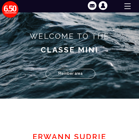
WELCOME TO THE
CLASSE MINI
Member area
ERWANN SUDRIE