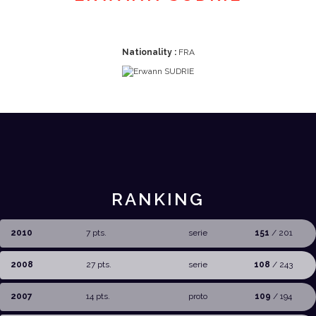
Nationality :
FRA
RANKING
2010
7 pts.
serie
151
/ 201
2008
27 pts.
serie
108
/ 243
2007
14 pts.
proto
109
/ 194