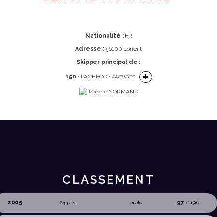
Nationalité :
FR
Adresse :
56100 Lorient
Skipper principal de :
150
• PACHECO •
PACHECO
CLASSEMENT
2005
24 pts.
proto
97
/ 196