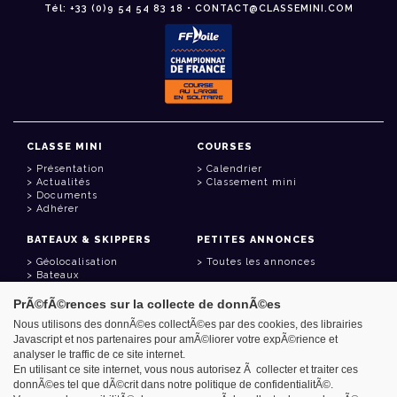
Tél: +33 (0)9 54 54 83 18 • CONTACT@CLASSEMINI.COM
CLASSE MINI
COURSES
Présentation
Calendrier
Actualités
Classement mini
Documents
Adhérer
BATEAUX & SKIPPERS
PETITES ANNONCES
Géolocalisation
Toutes les annonces
Bateaux
Skippers
PrÃ©fÃ©rences sur la collecte de donnÃ©es
LIENS UTILES
Nous utilisons des donnÃ©es collectÃ©es par des cookies, des librairies
Javascript et nos partenaires pour amÃ©liorer votre expÃ©rience et
Espace adhérent
analyser le traffic de ce site internet.
Contact
Carnet d'adresses
En utilisant ce site internet, vous nous autorisez Ã collecter et traiter ces
Goodies
donnÃ©es tel que dÃ©crit dans notre politique de confidentialitÃ©.