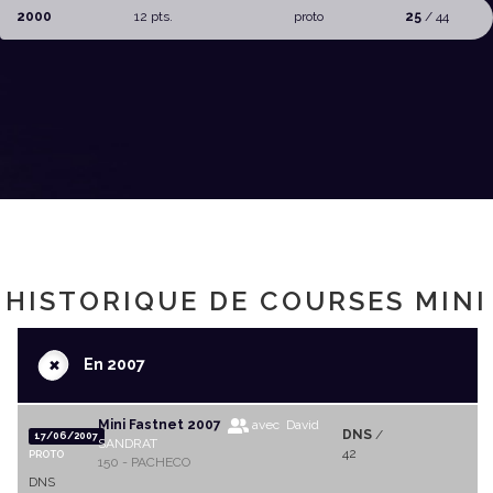
2000
12 pts.
proto
25
/ 44
HISTORIQUE DE COURSES MINI
+
En 2007
Mini Fastnet 2007
avec David
DNS
/
17/06/2007
SANDRAT
42
PROTO
150 - PACHECO
DNS