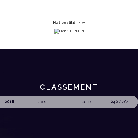
Nationalité :
FRA
CLASSEMENT
2018
2 pts.
serie
242
/ 264