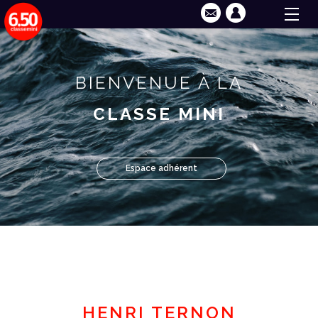
BIENVENUE À LA
CLASSE MINI
Espace adhérent
HENRI TERNON