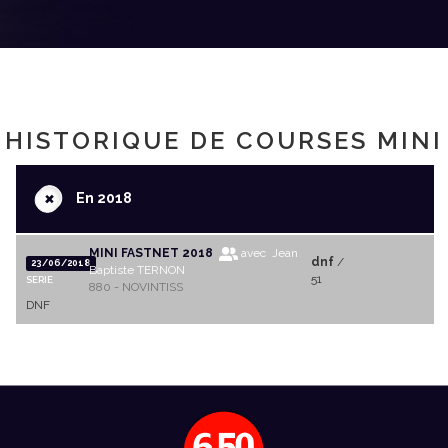
HISTORIQUE DE COURSES MINI
+
En 2018
MINI FASTNET 2018
avec Jean
dnf
/
23/06/2018
Baptiste TERNON
51
SERIE
880 - NOVINTISS
DNF