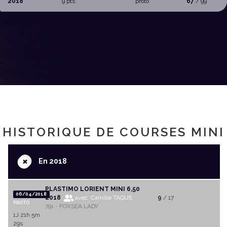
2018
9 pts.
proto
67
/ 99
HISTORIQUE DE COURSES MINI
+
En 2018
PLASTIMO LORIENT MINI 6,50
06/04/2018
2018
avec Camille TAQUE
9
/ 17
PROTO
791 - FOXSEA LADY
1J 21h 5m
29s