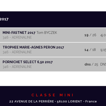
2017
MINI-FASTNET 2017
Tom BYCZEK
19
/ 26
4j.
346 - ADRENALINE
TROPHEE MARIE-AGNES PERON 2017
14
/ 18
1j.1
346 - ADRENALINE
PORNICHET SELECT 6,50 2017
dns
/ 25
DN
346 - ADRENALINE
CLASSE MINI
22 AVENUE DE LA PERRIÈRE • 56100 LORIENT • France