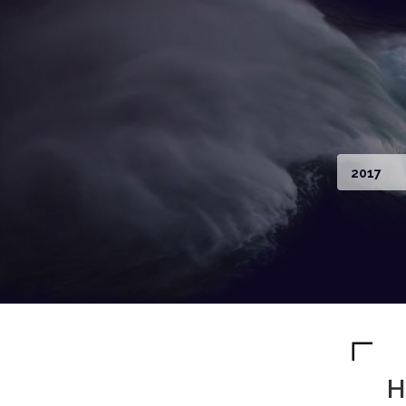
2017
H