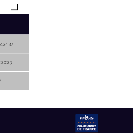
02:34:37
5:20:23
S