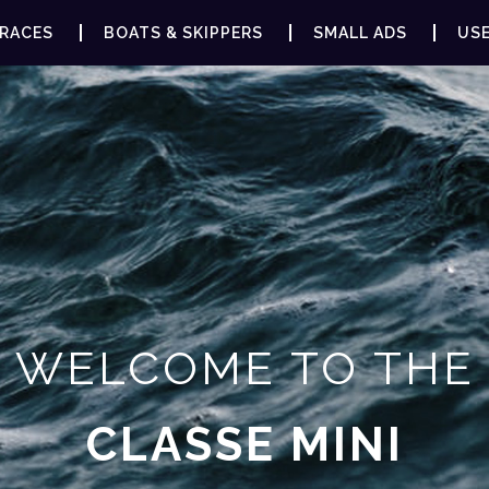
RACES
BOATS & SKIPPERS
SMALL ADS
USE
WELCOME TO THE
CLASSE MINI