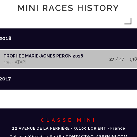
MINI RACES HISTORY
2018
TROPHEE MARIE-AGNES PERON 2018
27
/ 47
1j1
435 - ATAPI
2017
CLASSE MINI
22 AVENUE DE LA PERRIÈRE • 56100 LORIENT • France
Tél: +33 (0)9 54 54 83 18 • CONTACT@CLASSEMINI.COM