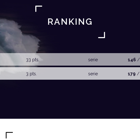
RANKING
33 pts.
serie
146
/
3 pts.
serie
179
/