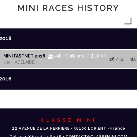
MINI RACES HISTORY
2018
MINI FASTNET 2018
with Guillaume DELEMAR
26
/ 51
4j.
739 - ADELAIDE II
2016
CLASSE MINI
22 AVENUE DE LA PERRIÈRE • 56100 LORIENT • France
Tél: +33 (0)9 54 54 83 18 • CONTACT@CLASSEMINI.COM