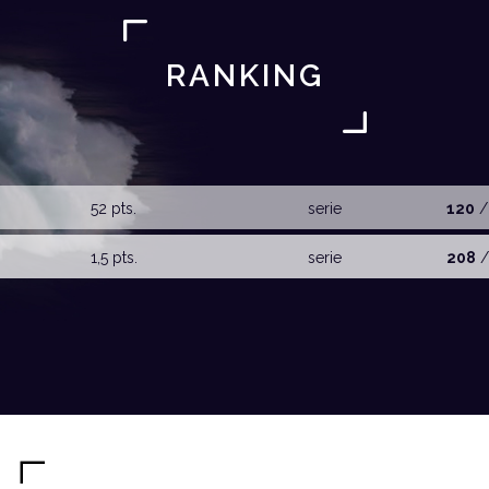
RANKING
52 pts.
serie
120
/
1,5 pts.
serie
208
/