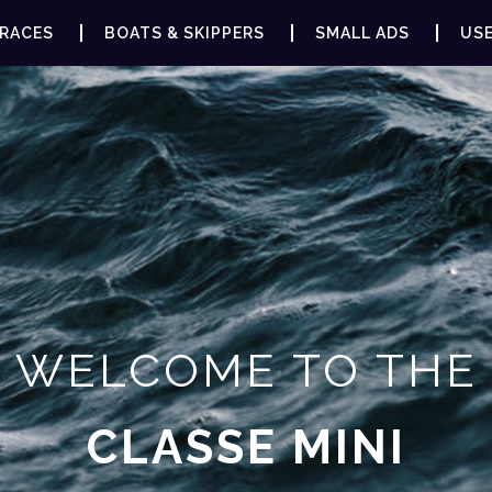
RACES
BOATS & SKIPPERS
SMALL ADS
USE
WELCOME TO THE
CLASSE MINI