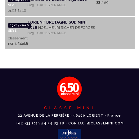
33
/ 50
825 - CAP ESPERANCE
SERIE
3j.02:24:12
LORIENT BRETAGNE SUD MINI
09/04/2016
2016
NOEL HENRI RICHER DE FORGES
SERIE
825 - CAP ESPERANCE
classement
non ï¿½tabli
CLASSE MINI
22 AVENUE DE LA PERRIÈRE • 56100 LORIENT • France
Tél: +33 (0)9 54 54 83 18 • CONTACT@CLASSEMINI.COM