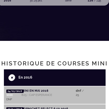
2016
30,25 pts.
serie
126
/ 245
HISTORIQUE DE COURSES MINI
+
En 2016
MINI EN MAI 2016
dnf
/
24/05/2016
825 - CAP ESPERANCE
25
SERIE
DNF
PORNICHET SELECT 6,50 2016
30/04/2016