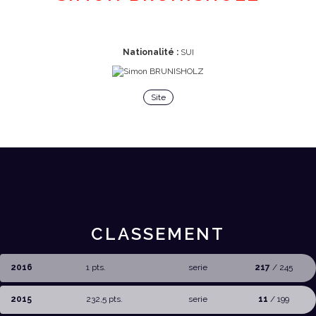
Nationalité :
SUI
Site
CLASSEMENT
2016
1 pts.
serie
217
/ 245
2015
232,5 pts.
serie
11
/ 199