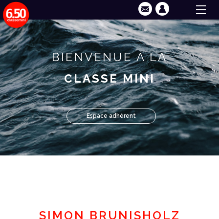
BIENVENUE À LA
CLASSE MINI
Espace adhérent
SIMON BRUNISHOLZ