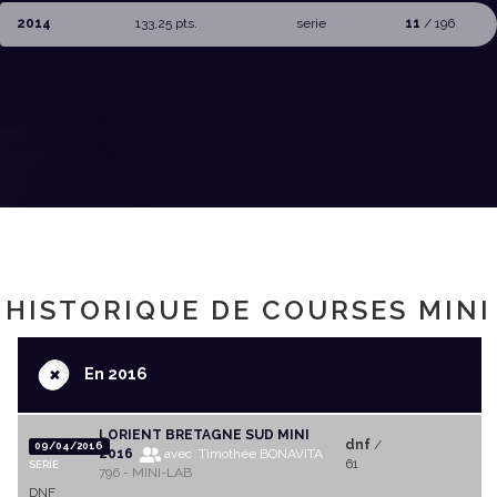
2014
133,25 pts.
serie
11
/ 196
HISTORIQUE DE COURSES MINI
+
En 2016
LORIENT BRETAGNE SUD MINI
dnf
/
09/04/2016
2016
avec Timothée BONAVITA
61
SERIE
796 - MINI-LAB
DNF