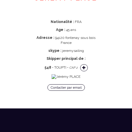
Nationalité :
FRA
Age :
45 ans
Adresse :
94120 fontenay sous bois
France
skype :
jeremysailing
Skipper principal de :
548
• TOUPTI •
CAP 2
Contacter par email