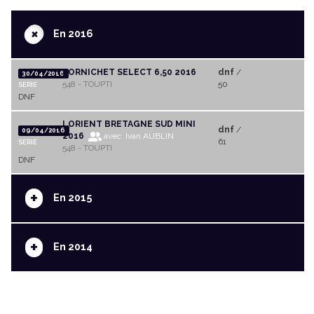
+
En 2016
PORNICHET SELECT 6,50 2016
dnf
/
30/04/2016
548 - TOUPTI
50
SERIE
DNF
LORIENT BRETAGNE SUD MINI
dnf
/
09/04/2016
2016
avec Ivan AUBLIN
61
SERIE
548 - TOUPTI
DNF
+
En 2015
+
En 2014