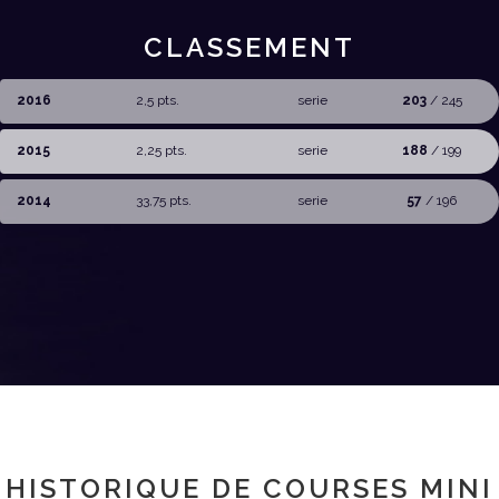
CLASSEMENT
2016
2,5 pts.
serie
203
/ 245
2015
2,25 pts.
serie
188
/ 199
2014
33,75 pts.
serie
57
/ 196
HISTORIQUE DE COURSES MINI