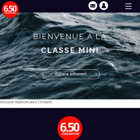
BIENVENUE À LA
CLASSE MINI
Espace adhérent
Aucune réponse pour l'instant.