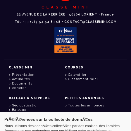
CLASSE MINI
22 AVENUE DE LA PERRIÈRE • 56100 LORIENT • France
Tél: +33 (0)9 54 54 83 18 • CONTACT@CLASSEMINI.COM
CLASSE MINI
COURSES
Présentation
Calendrier
Actualités
Classement mini
Documents
Adhérer
BATEAUX & SKIPPERS
PETITES ANNONCES
Géolocalisation
Toutes les annonces
Bateaux
Skippers
PrÃ©fÃ©rences sur la collecte de donnÃ©es
LIENS UTILES
Nous utilisons des donnÃ©es collectÃ©es par des cookies, des librairies