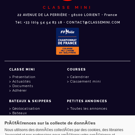
CLASSE MINI
22 AVENUE DE LA PERRIÈRE • 56100 LORIENT • France
Tél: +33 (0)9 54 54 83 18 • CONTACT@CLASSEMINI.COM
CLASSE MINI
COURSES
Présentation
Calendrier
Actualités
Classement mini
Documents
Adhérer
BATEAUX & SKIPPERS
PETITES ANNONCES
Géolocalisation
Toutes les annonces
Bateaux
Skippers
PrÃ©fÃ©rences sur la collecte de donnÃ©es
LIENS UTILES
Nous utilisons des donnÃ©es collectÃ©es par des cookies, des librairies