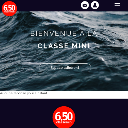
BIENVENUE À LA
CLASSE MINI
Espace adhérent
Aucune réponse pour l'instant.