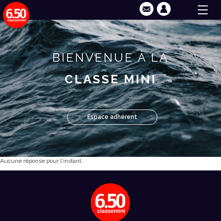
BIENVENUE À LA
CLASSE MINI
Espace adhérent
Aucune réponse pour l'instant.