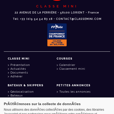
CLASSE MINI
22 AVENUE DE LA PERRIÈRE • 56100 LORIENT • France
Tél: +33 (0)9 54 54 83 18 • CONTACT@CLASSEMINI.COM
CLASSE MINI
COURSES
Présentation
Calendrier
Actualités
Classement mini
Documents
Adhérer
BATEAUX & SKIPPERS
PETITES ANNONCES
Géolocalisation
Toutes les annonces
Bateaux
Skippers
PrÃ©fÃ©rences sur la collecte de donnÃ©es
LIENS UTILES
Nous utilisons des donnÃ©es collectÃ©es par des cookies, des librairies