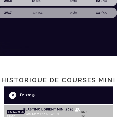
2018
12 pts.
proto
62
/ 99
2017
91,5 pts.
proto
14
/ 95
HISTORIQUE DE COURSES MINI
+
En 2019
PLASTIMO LORIENT MINI 2019
11
/
12/04/2019
avec Marc Eric SIEWERT
20
PROTO