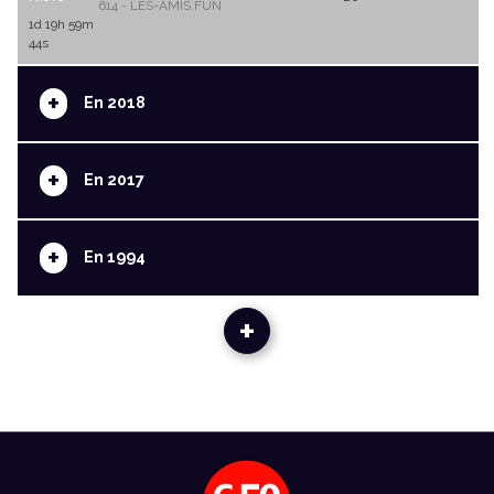
614 - LES-AMIS.FUN
1d 19h 59m
44s
+
En 2018
+
En 2017
+
En 1994
+