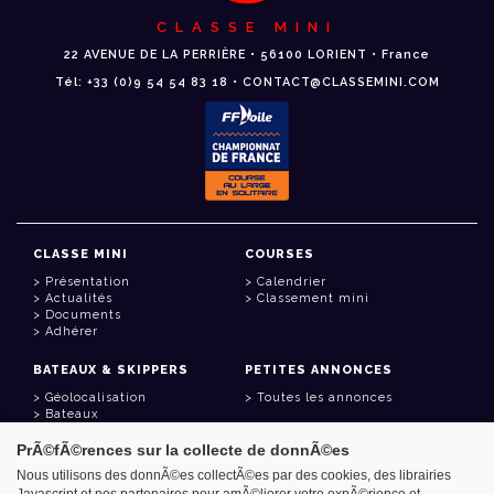
CLASSE MINI
22 AVENUE DE LA PERRIÈRE • 56100 LORIENT • France
Tél: +33 (0)9 54 54 83 18 • CONTACT@CLASSEMINI.COM
CLASSE MINI
COURSES
Présentation
Calendrier
Actualités
Classement mini
Documents
Adhérer
BATEAUX & SKIPPERS
PETITES ANNONCES
Géolocalisation
Toutes les annonces
Bateaux
Skippers
PrÃ©fÃ©rences sur la collecte de donnÃ©es
LIENS UTILES
Nous utilisons des donnÃ©es collectÃ©es par des cookies, des librairies