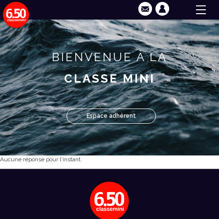
BIENVENUE À LA
CLASSE MINI
Espace adhérent
Aucune réponse pour l'instant.