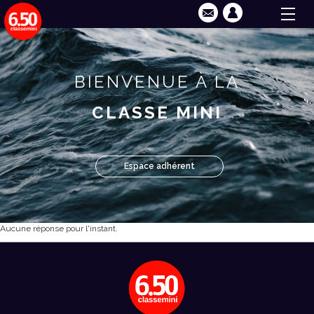
BIENVENUE À LA
CLASSE MINI
Espace adhérent
Aucune réponse pour l'instant.