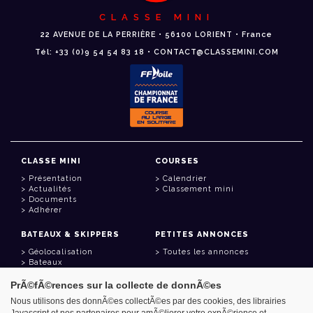
CLASSE MINI
22 AVENUE DE LA PERRIÈRE • 56100 LORIENT • France
Tél: +33 (0)9 54 54 83 18 • CONTACT@CLASSEMINI.COM
CLASSE MINI
COURSES
Présentation
Calendrier
Actualités
Classement mini
Documents
Adhérer
BATEAUX & SKIPPERS
PETITES ANNONCES
Géolocalisation
Toutes les annonces
Bateaux
Skippers
PrÃ©fÃ©rences sur la collecte de donnÃ©es
LIENS UTILES
Nous utilisons des donnÃ©es collectÃ©es par des cookies, des librairies