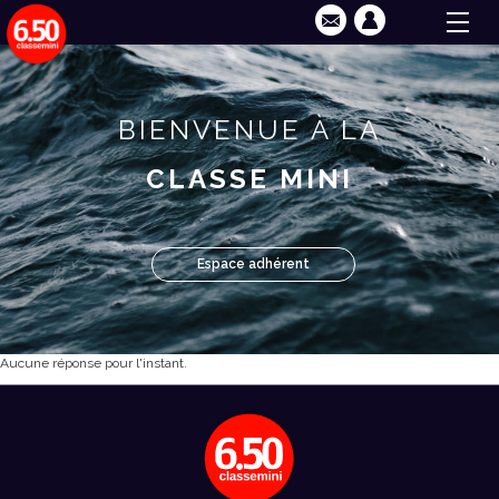
BIENVENUE À LA
CLASSE MINI
Espace adhérent
Aucune réponse pour l'instant.