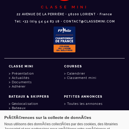
CLASSE MINI
22 AVENUE DE LA PERRIÈRE • 56100 LORIENT • France
Tél: +33 (0)9 54 54 83 18 • CONTACT@CLASSEMINI.COM
CLASSE MINI
COURSES
Présentation
Calendrier
Actualités
Classement mini
Documents
Adhérer
BATEAUX & SKIPPERS
PETITES ANNONCES
Géolocalisation
Toutes les annonces
Bateaux
Skippers
PrÃ©fÃ©rences sur la collecte de donnÃ©es
LIENS UTILES
Nous utilisons des donnÃ©es collectÃ©es par des cookies, des librairies