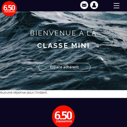
BIENVENUE À LA
CLASSE MINI
Espace adhérent
Aucune réponse pour l'instant.