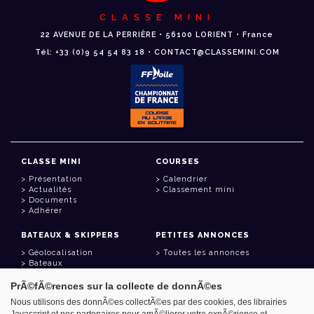
CLASSE MINI
22 AVENUE DE LA PERRIÈRE • 56100 LORIENT • France
Tél: +33 (0)9 54 54 83 18 • CONTACT@CLASSEMINI.COM
CLASSE MINI
COURSES
Présentation
Calendrier
Actualités
Classement mini
Documents
Adhérer
BATEAUX & SKIPPERS
PETITES ANNONCES
Géolocalisation
Toutes les annonces
Bateaux
Skippers
PrÃ©fÃ©rences sur la collecte de donnÃ©es
LIENS UTILES
Nous utilisons des donnÃ©es collectÃ©es par des cookies, des librairies