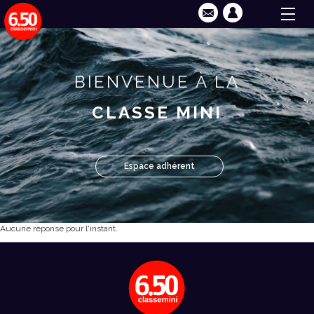
BIENVENUE À LA
CLASSE MINI
Espace adhérent
Aucune réponse pour l'instant.