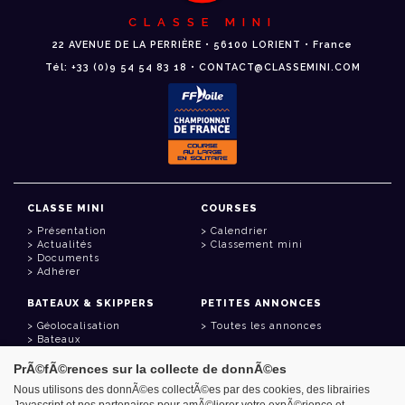
CLASSE MINI
22 AVENUE DE LA PERRIÈRE • 56100 LORIENT • France
Tél: +33 (0)9 54 54 83 18 • CONTACT@CLASSEMINI.COM
CLASSE MINI
COURSES
Présentation
Calendrier
Actualités
Classement mini
Documents
Adhérer
BATEAUX & SKIPPERS
PETITES ANNONCES
Géolocalisation
Toutes les annonces
Bateaux
Skippers
PrÃ©fÃ©rences sur la collecte de donnÃ©es
LIENS UTILES
Nous utilisons des donnÃ©es collectÃ©es par des cookies, des librairies