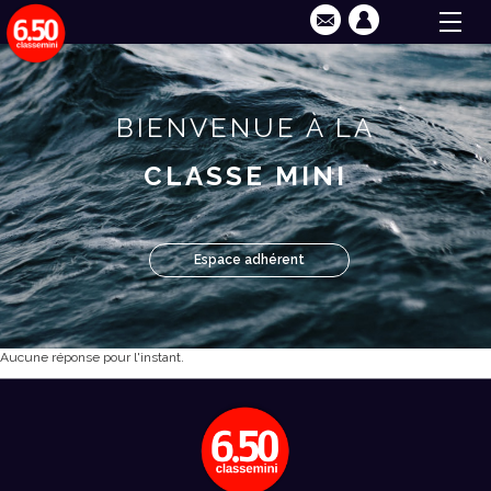
BIENVENUE À LA
CLASSE MINI
Espace adhérent
Aucune réponse pour l'instant.