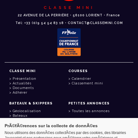
CLASSE MINI
22 AVENUE DE LA PERRIÈRE • 56100 LORIENT • France
Tél: +33 (0)9 54 54 83 18 • CONTACT@CLASSEMINI.COM
CLASSE MINI
COURSES
Présentation
Calendrier
Actualités
Classement mini
Documents
Adhérer
BATEAUX & SKIPPERS
PETITES ANNONCES
Géolocalisation
Toutes les annonces
Bateaux
Skippers
PrÃ©fÃ©rences sur la collecte de donnÃ©es
LIENS UTILES
Nous utilisons des donnÃ©es collectÃ©es par des cookies, des librairies