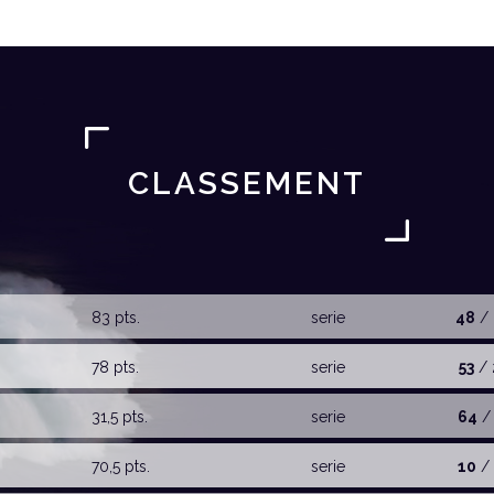
CLASSEMENT
83 pts.
serie
48
/ 
78 pts.
serie
53
/ 
31,5 pts.
serie
64
/ 
70,5 pts.
serie
10
/ 