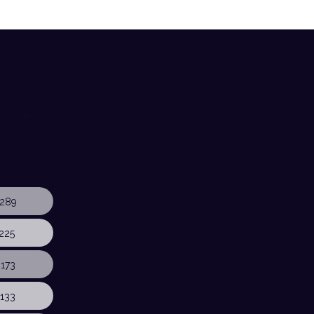
289
225
173
133