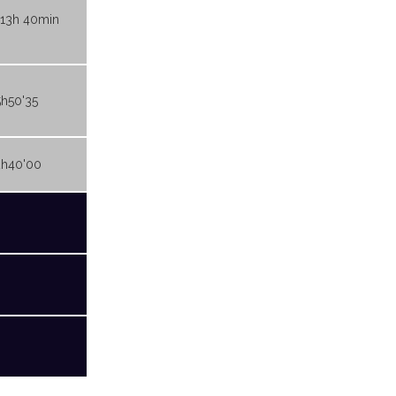
 13h 40min
5h50'35
2h40'00