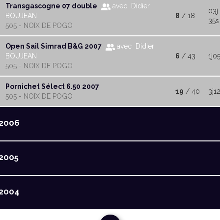
Transgascogne 07 double
avec Didier
03j
BOUJEAN
8
/ 18
35s
505 - NOIX DE POGO
Open Sail Simrad B&G 2007
avec Didier
BOUJEAN
6
/ 43
1j0
505 - NOIX DE POGO
Pornichet Sélect 6.50 2007
19
/ 40
3j1
505 - NOIX DE POGO
2006
2005
2004