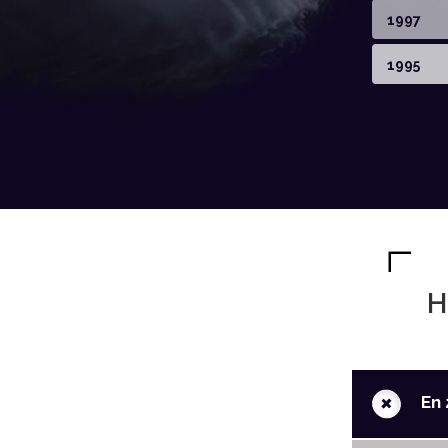
1997
1995
H
+
En 