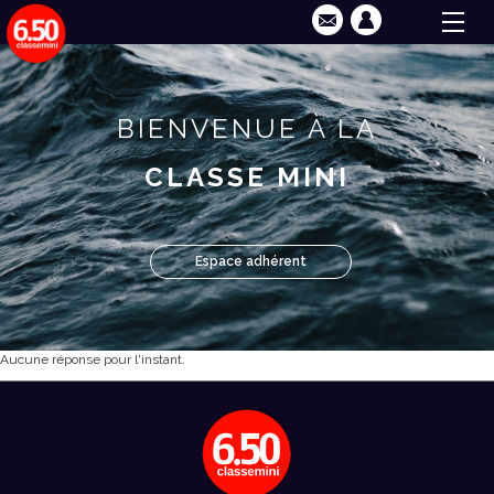
BIENVENUE À LA
CLASSE MINI
Espace adhérent
Aucune réponse pour l'instant.