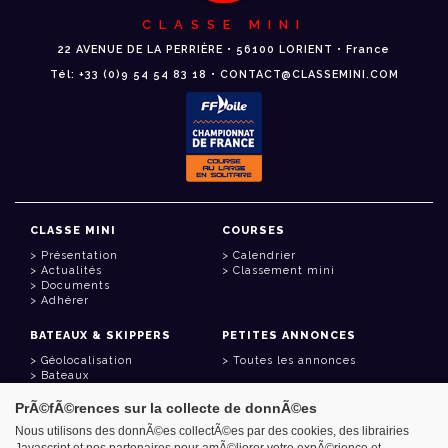
CLASSE MINI
22 AVENUE DE LA PERRIÈRE • 56100 LORIENT • France
Tél: +33 (0)9 54 54 83 18 • CONTACT@CLASSEMINI.COM
CLASSE MINI
COURSES
Présentation
Calendrier
Actualités
Classement mini
Documents
Adhérer
BATEAUX & SKIPPERS
PETITES ANNONCES
Géolocalisation
Toutes les annonces
Bateaux
Skippers
PrÃ©fÃ©rences sur la collecte de donnÃ©es
LIENS UTILES
Nous utilisons des donnÃ©es collectÃ©es par des cookies, des librairies