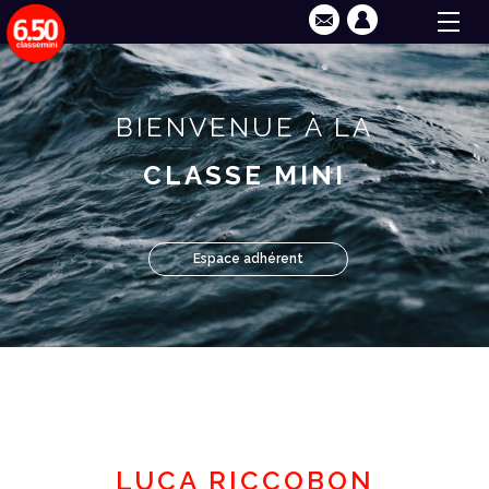
BIENVENUE À LA
CLASSE MINI
Espace adhérent
LUCA RICCOBON