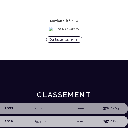
Nationalité :
ITA
Contacter par email
CLASSEMENT
2022
4 pts.
serie
376
/ 403
2016
15,5 pts.
serie
157
/ 245