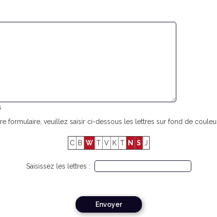
s
re formulaire, veuillez saisir ci-dessous les lettres sur fond de couleur
C
B
W
T
V
K
T
N
S
J
Saisissez les lettres :