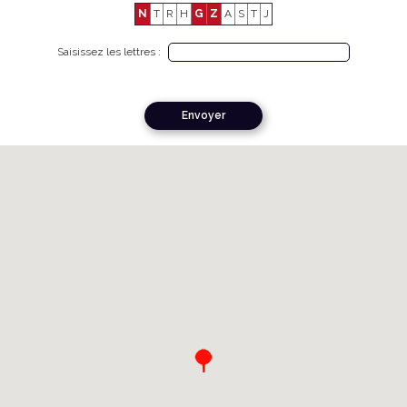
N
T
R
H
G
Z
A
S
T
J
Saisissez les lettres :