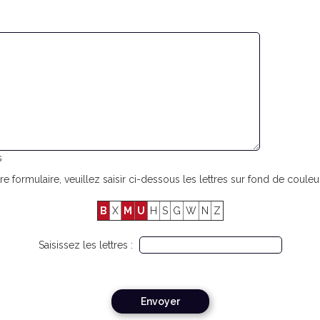
s
re formulaire, veuillez saisir ci-dessous les lettres sur fond de couleur
B
X
M
U
H
S
G
W
N
Z
Saisissez les lettres :