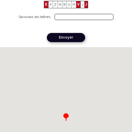
E
X
Z
N
B
U
H
V
J
J
Saisissez les lettres :