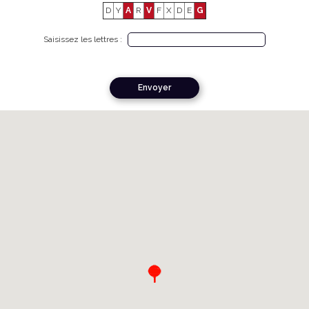
D
Y
A
R
V
F
X
D
E
G
Saisissez les lettres :