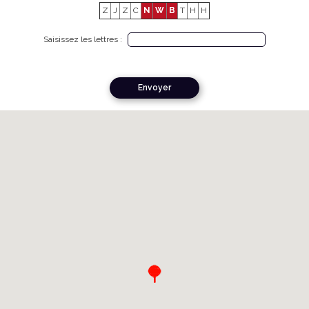
Z
J
Z
C
N
W
B
T
H
H
Saisissez les lettres :