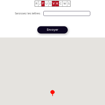
R
J
F
U
D
V
K
C
W
S
Saisissez les lettres :