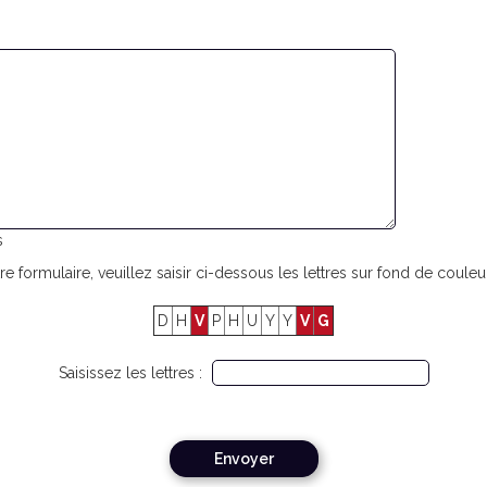
s
re formulaire, veuillez saisir ci-dessous les lettres sur fond de couleur
D
H
V
P
H
U
Y
Y
V
G
Saisissez les lettres :