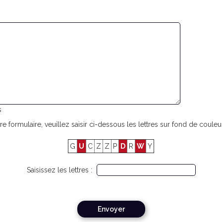
s
re formulaire, veuillez saisir ci-dessous les lettres sur fond de couleur
G
U
C
Z
Z
P
D
R
W
Y
Saisissez les lettres :