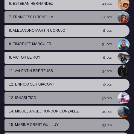
6. ESTEBAN HERNANDEZ
43 pts
7. FRANCESCO RENELLA
42 pts
8. ALEJANDRO MARTIN CORUJO
38 pts
8. TIMOTHÉE MARGUIER
38 pts
8. VICTOR LE ROY
38 pts
11. VALENTIN BREITFUSS
37 pts
12. ENRICO SER GIACOMI
36 pts
12. IGNASI TICO
36 pts
14. MIGUEL ANGEL RONDON GONZALEZ
34 pts
15. MARINE CREST GUILLUY
33 pts