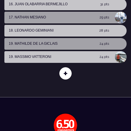
16. JUAN OLABARRIA BERMEJILLO
31 pts
17. NATHAN MESIANO
29 pts
18. LEONARDO GEMINIANI
28 pts
19. MATHILDE DE LA GICLAIS
24 pts
19. MASSIMO VATTERONI
24 pts
+