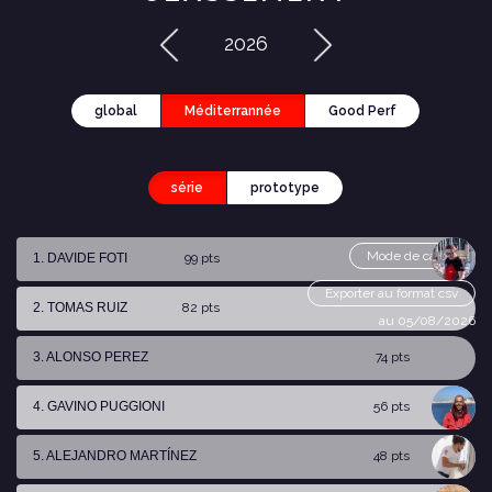
2026
global
Méditerrannée
Good Perf
série
prototype
Mode de calcul
1. DAVIDE FOTI
99 pts
Exporter au format csv
2. TOMAS RUIZ
82 pts
au 05/08/2026
3. ALONSO PEREZ
74 pts
4. GAVINO PUGGIONI
56 pts
5. ALEJANDRO MARTÍNEZ
48 pts