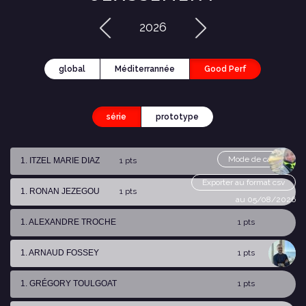
2026
global
Méditerrannée
Good Perf
série
prototype
Mode de calcul
1. ITZEL MARIE DIAZ
1 pts
Exporter au format csv
1. RONAN JEZEGOU
1 pts
au 05/08/2026
1. ALEXANDRE TROCHE
1 pts
1. ARNAUD FOSSEY
1 pts
1. GRÉGORY TOULGOAT
1 pts