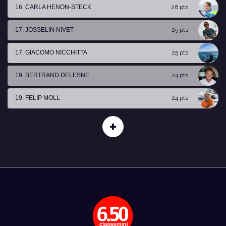
16. CARLA HENON-STECK
26 pts
17. JOSSELIN NIVET
25 pts
17. GIACOMO NICCHITTA
25 pts
19. BERTRAND DELESNE
24 pts
19. FELIP MOLL
24 pts
+