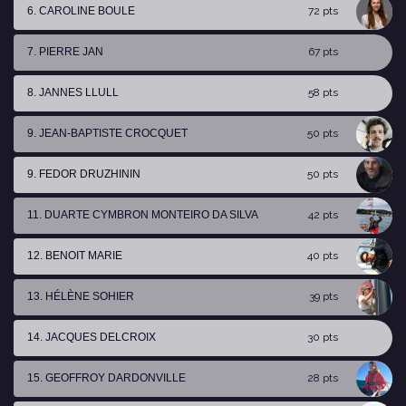
6. CAROLINE BOULE
72 pts
7. PIERRE JAN
67 pts
8. JANNES LLULL
58 pts
9. JEAN-BAPTISTE CROCQUET
50 pts
9. FEDOR DRUZHININ
50 pts
11. DUARTE CYMBRON MONTEIRO DA SILVA
42 pts
12. BENOIT MARIE
40 pts
13. HÉLÈNE SOHIER
39 pts
14. JACQUES DELCROIX
30 pts
15. GEOFFROY DARDONVILLE
28 pts