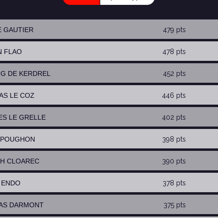
LE GAUTIER
479 pts
N FLAO
478 pts
RIG DE KERDREL
452 pts
LAS LE COZ
446 pts
ES LE GRELLE
402 pts
T POUGHON
398 pts
PH CLOAREC
390 pts
I ENDO
378 pts
MAS DARMONT
375 pts