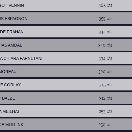
GOT VENNIN
365 pts
HIS ESPAGNON
359 pts
C DE FRAHAN
342 pts
HIAS AMDAL
340 pts
IA CHIARA FARNETANI
334 pts
 MOREAU
320 pts
VÉ CORLAY
315 pts
Y BALZE
312 pts
A MEILHAT
253 pts
NKE MULLINK
250 pts