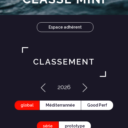
Espace adhérent
CLASSEMENT
2026
global
Méditerrannée
Good Perf
série
prototype