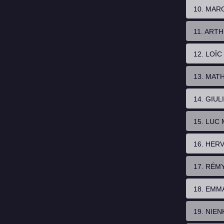
10. MAR
11. ART
12. LOÏ
13. MAT
14. GIUL
15. LUC
16. HER
17. RÉM
18. EMM
19. NIE