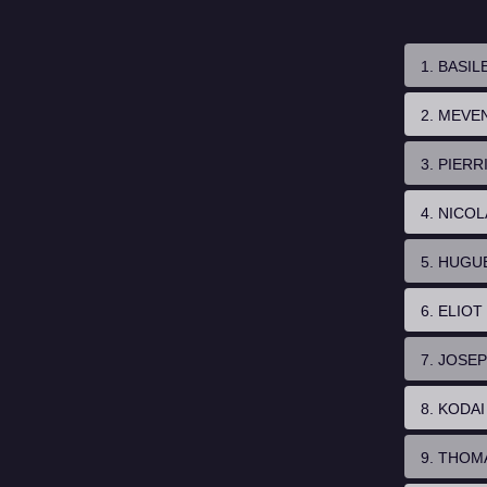
1. BASI
2. MEVE
3. PIER
4. NICO
5. HUGU
6. ELIO
7. JOSE
8. KODA
9. THO